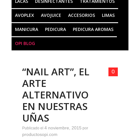
LACAS
DESINFECTANTES
TRATAMIENTOS
AVOPLEX
AVOJUICE
ACCESORIOS
LIMAS
MANICURA
PEDICURA
PEDICURA AROMAS
OPI BLOG
“NAIL ART”, EL
0
ARTE
ALTERNATIVO
EN NUESTRAS
UÑAS
4 noviembre, 2015
Publicado el
por
productosopi.com