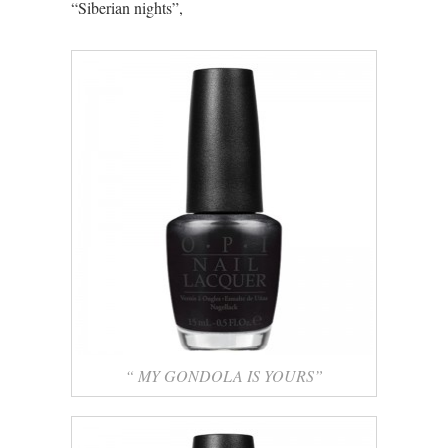
“Siberian nights”,
“ MY GONDOLA IS YOURS”